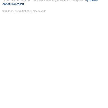
Если у вас возникли проблемы, пожалуйста, воспользуйтесь
формой
обратной связи
9180009349306390296
:
1786060240