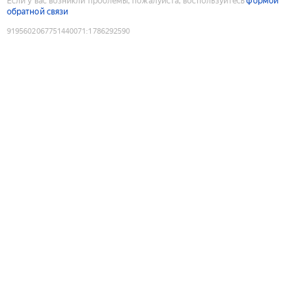
Если у вас возникли проблемы, пожалуйста, воспользуйтесь
формой
обратной связи
9195602067751440071
:
1786292590