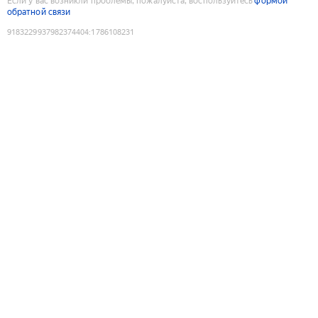
Если у вас возникли проблемы, пожалуйста, воспользуйтесь
формой
обратной связи
9183229937982374404
:
1786108231