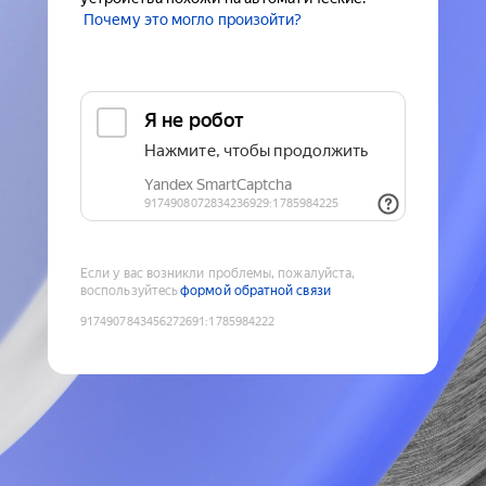
Почему это могло произойти?
Если у вас возникли проблемы, пожалуйста,
воспользуйтесь
формой обратной связи
9174907843456272691
:
1785984222