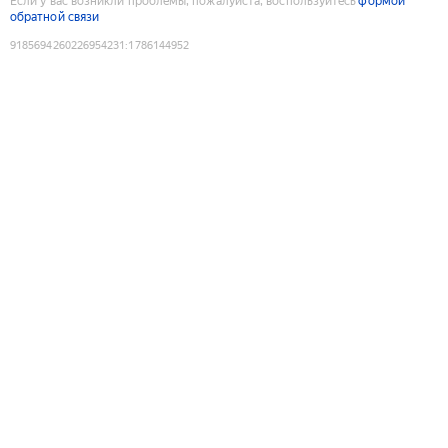
Если у вас возникли проблемы, пожалуйста, воспользуйтесь
формой
обратной связи
9185694260226954231
:
1786144952