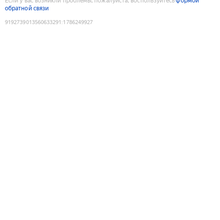
Если у вас возникли проблемы, пожалуйста, воспользуйтесь
формой
обратной связи
9192739013560633291
:
1786249927