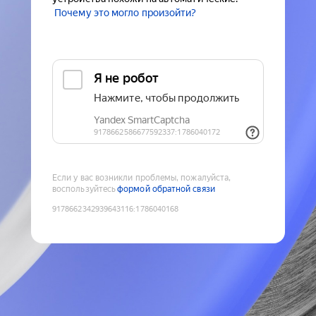
Почему это могло произойти?
Если у вас возникли проблемы, пожалуйста,
воспользуйтесь
формой обратной связи
9178662342939643116
:
1786040168