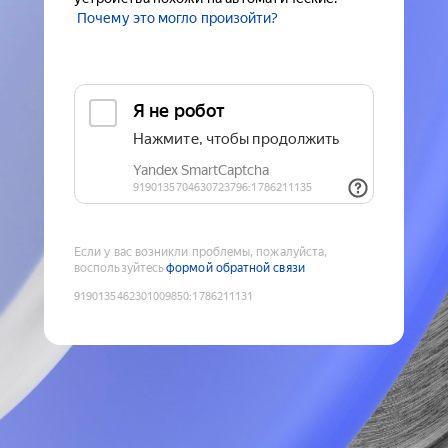
Почему это могло произойти?
Если у вас возникли проблемы, пожалуйста,
воспользуйтесь
формой обратной связи
9190135462301009850
:
1786211131