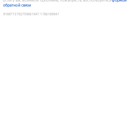
Если у вас возникли проблемы, пожалуйста, воспользуйтесь
формой
обратной связи
9188713792759661947
:
1786189947