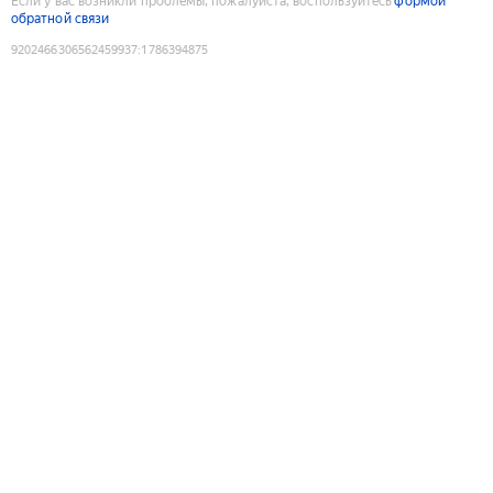
Если у вас возникли проблемы, пожалуйста, воспользуйтесь
формой
обратной связи
9202466306562459937
:
1786394875