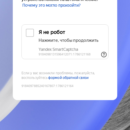
Почему это могло произойти?
Если у вас возникли проблемы, пожалуйста,
воспользуйтесь
формой обратной связи
9184097885240167807
:
1786121164