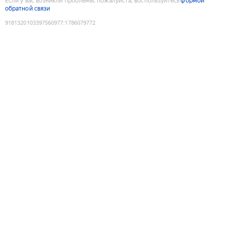
Если у вас возникли проблемы, пожалуйста, воспользуйтесь
формой
обратной связи
9181320103397560977
:
1786079772