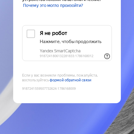
Почему это могло произойти?
Если у вас возникли проблемы, пожалуйста,
воспользуйтесь
формой обратной связи
9187241559507732624
:
1786168009