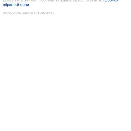
Если у вас возникли проблемы, пожалуйста, воспользуйтесь
формой
обратной связи
9185588926824976038
:
1786143383