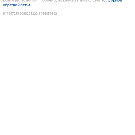
Если у вас возникли проблемы, пожалуйста, воспользуйтесь
формой
обратной связи
9179972561099295222
:
1786059692