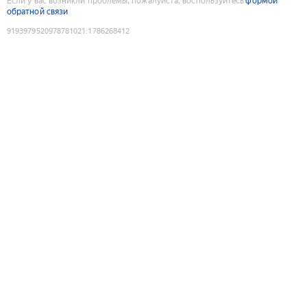
Если у вас возникли проблемы, пожалуйста, воспользуйтесь
формой
обратной связи
9193979520978781021
:
1786268412