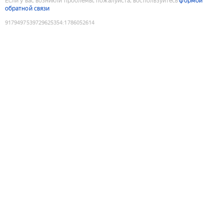
Если у вас возникли проблемы, пожалуйста, воспользуйтесь
формой
обратной связи
9179497539729625354
:
1786052614