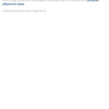
Если у вас возникли проблемы, пожалуйста, воспользуйтесь
формой
обратной связи
9194536505759761270
:
1786276712