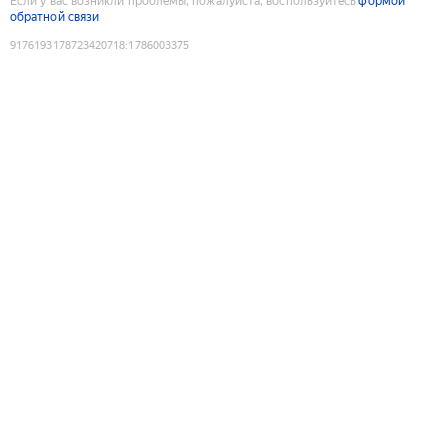
Если у вас возникли проблемы, пожалуйста, воспользуйтесь
формой
обратной связи
9176193178723420718
:
1786003375