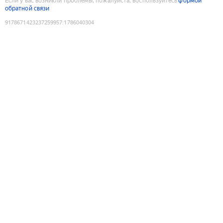
Если у вас возникли проблемы, пожалуйста, воспользуйтесь
формой
обратной связи
9178671423237259957
:
1786040304