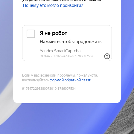
Почему это могло произойти?
Если у вас возникли проблемы, пожалуйста,
воспользуйтесь
формой обратной связи
9176472298380073010
:
1786007534