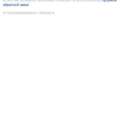
Если у вас возникли проблемы, пожалуйста, воспользуйтесь
формой
обратной связи
9176289890850836630
:
1786004816