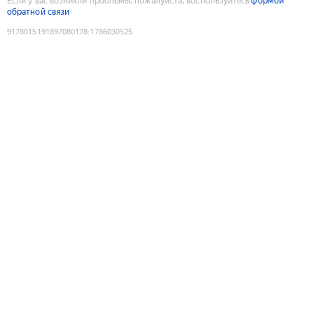
Если у вас возникли проблемы, пожалуйста, воспользуйтесь
формой
обратной связи
9178015191897080178
:
1786030525