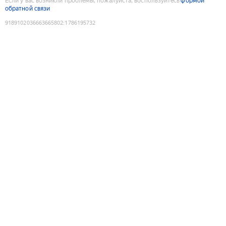
Если у вас возникли проблемы, пожалуйста, воспользуйтесь
формой
обратной связи
9189102036663665802
:
1786195732