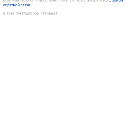
Если у вас возникли проблемы, пожалуйста, воспользуйтесь
формой
обратной связи
9180641793373897409
:
1786069665