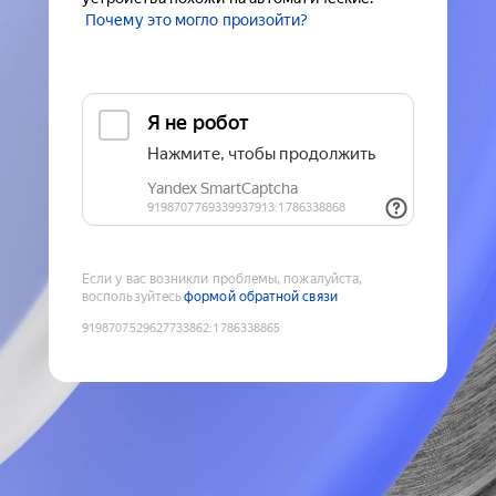
Почему это могло произойти?
Если у вас возникли проблемы, пожалуйста,
воспользуйтесь
формой обратной связи
9198707529627733862
:
1786338865