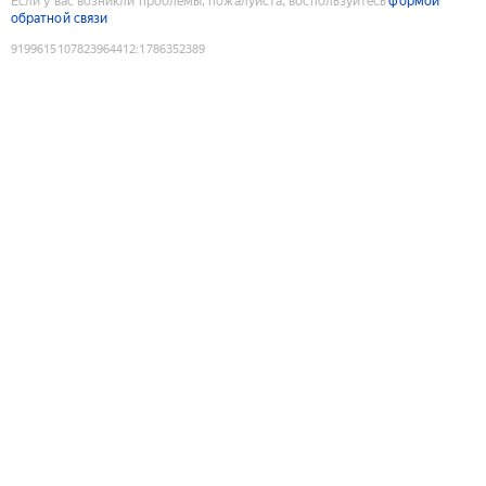
Если у вас возникли проблемы, пожалуйста, воспользуйтесь
формой
обратной связи
9199615107823964412
:
1786352389