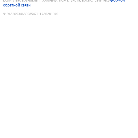
Если у вас возникли проблемы, пожалуйста, воспользуйтесь
формой
обратной связи
9194826934669285471
:
1786281040