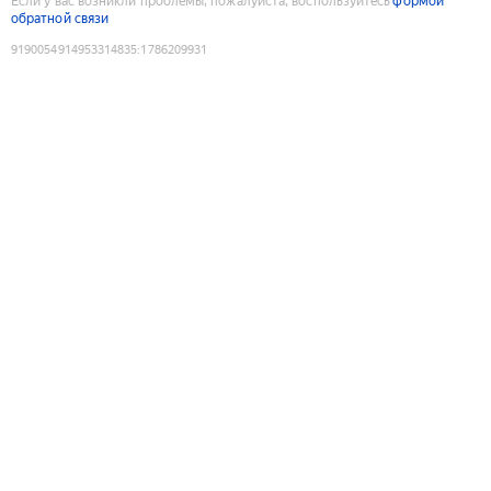
Если у вас возникли проблемы, пожалуйста, воспользуйтесь
формой
обратной связи
9190054914953314835
:
1786209931