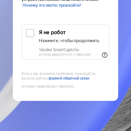
Почему это могло произойти?
Если у вас возникли проблемы, пожалуйста,
воспользуйтесь
формой обратной связи
9179166118846795226
:
1786047675