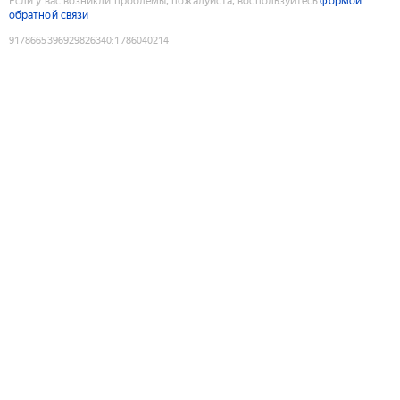
Если у вас возникли проблемы, пожалуйста, воспользуйтесь
формой
обратной связи
9178665396929826340
:
1786040214