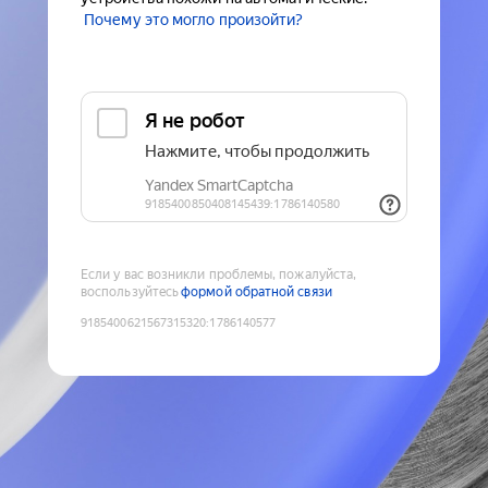
Почему это могло произойти?
Если у вас возникли проблемы, пожалуйста,
воспользуйтесь
формой обратной связи
9185400621567315320
:
1786140577