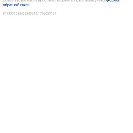
Если у вас возникли проблемы, пожалуйста, воспользуйтесь
формой
обратной связи
9179331092432945613
:
1786050134