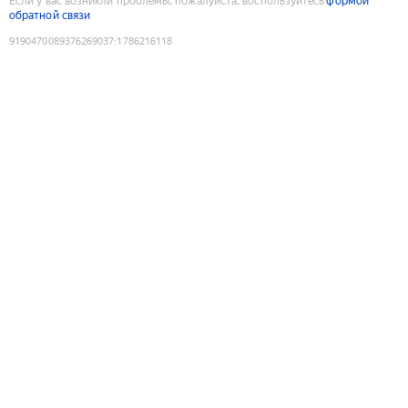
Если у вас возникли проблемы, пожалуйста, воспользуйтесь
формой
обратной связи
9190470089376269037
:
1786216118