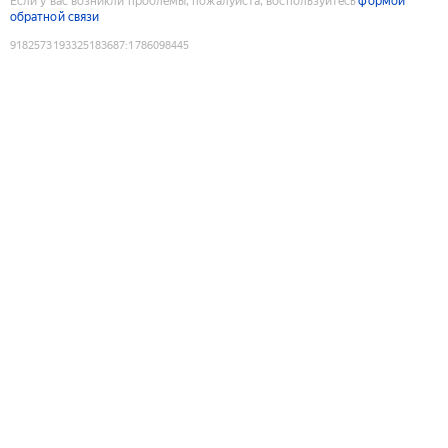
Если у вас возникли проблемы, пожалуйста, воспользуйтесь
формой
обратной связи
9182573193325183687
:
1786098445