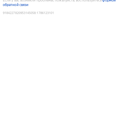
Если у вас возникли проблемы, пожалуйста, воспользуйтесь
формой
обратной связи
9184227820953145058
:
1786123101