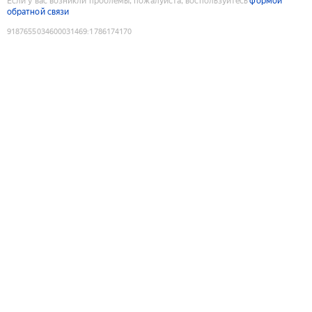
Если у вас возникли проблемы, пожалуйста, воспользуйтесь
формой
обратной связи
9187655034600031469
:
1786174170