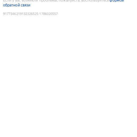
Если у вас возникли проблемы, пожалуйста, воспользуйтесь
формой
обратной связи
9177346219132326525
:
1786020557