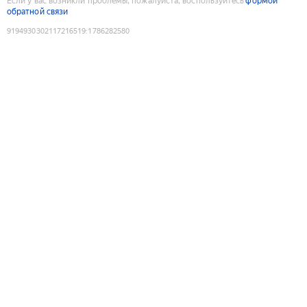
Если у вас возникли проблемы, пожалуйста, воспользуйтесь
формой
обратной связи
9194930302117216519
:
1786282580