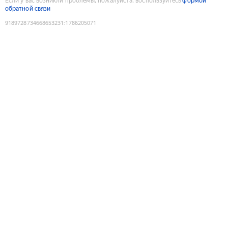
Если у вас возникли проблемы, пожалуйста, воспользуйтесь
формой
обратной связи
9189728734668653231
:
1786205071