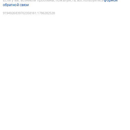
Если у вас возникли проблемы, пожалуйста, воспользуйтесь
формой
обратной связи
9194926839702358161
:
1786282528