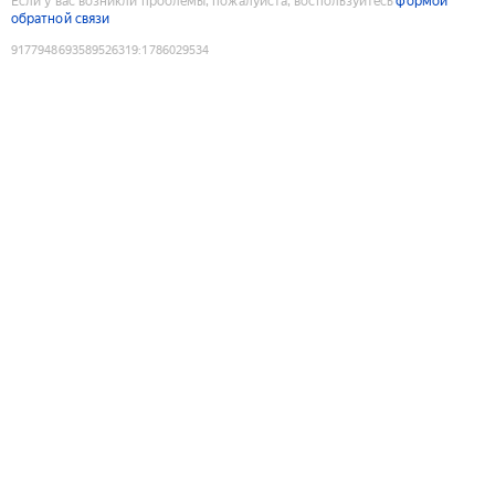
Если у вас возникли проблемы, пожалуйста, воспользуйтесь
формой
обратной связи
9177948693589526319
:
1786029534