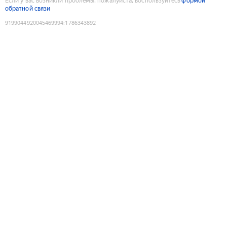
Если у вас возникли проблемы, пожалуйста, воспользуйтесь
формой
обратной связи
9199044920045469994
:
1786343892