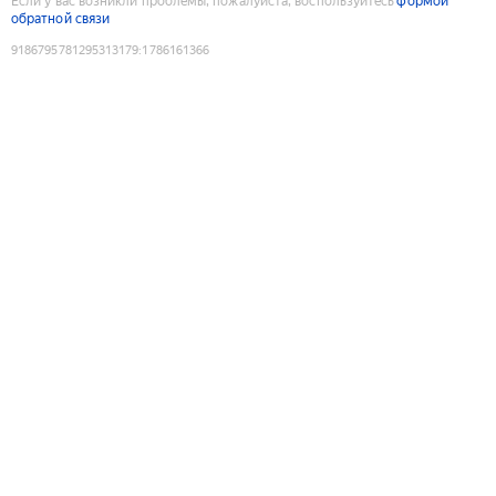
Если у вас возникли проблемы, пожалуйста, воспользуйтесь
формой
обратной связи
9186795781295313179
:
1786161366