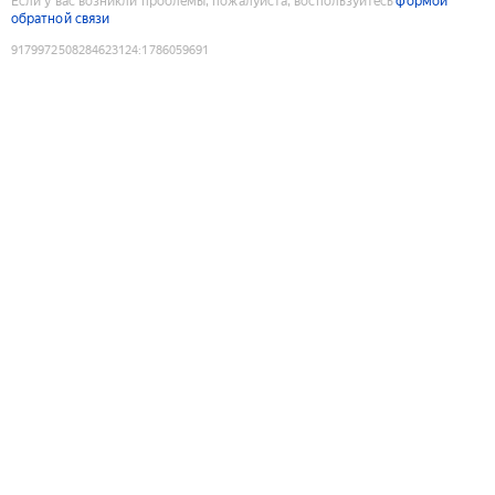
Если у вас возникли проблемы, пожалуйста, воспользуйтесь
формой
обратной связи
9179972508284623124
:
1786059691