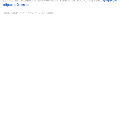
Если у вас возникли проблемы, пожалуйста, воспользуйтесь
формой
обратной связи
9186978415921072892
:
1786164088