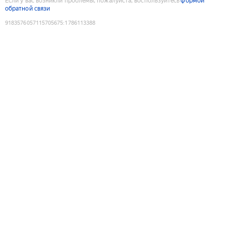
Если у вас возникли проблемы, пожалуйста, воспользуйтесь
формой
обратной связи
9183576057115705675
:
1786113388