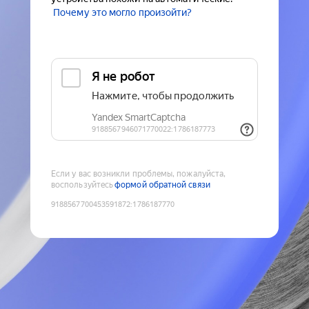
Почему это могло произойти?
Если у вас возникли проблемы, пожалуйста,
воспользуйтесь
формой обратной связи
9188567700453591872
:
1786187770