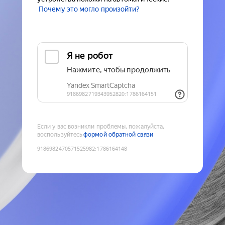
Почему это могло произойти?
Если у вас возникли проблемы, пожалуйста,
воспользуйтесь
формой обратной связи
9186982470571525982
:
1786164148