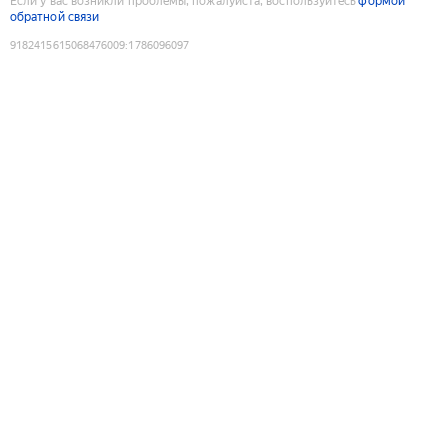
Если у вас возникли проблемы, пожалуйста, воспользуйтесь
формой
обратной связи
9182415615068476009
:
1786096097